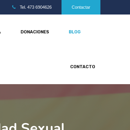
Tel.
473 6904626
Contactar
A
DONACIONES
BLOG
CONTACTO
dad Sexual